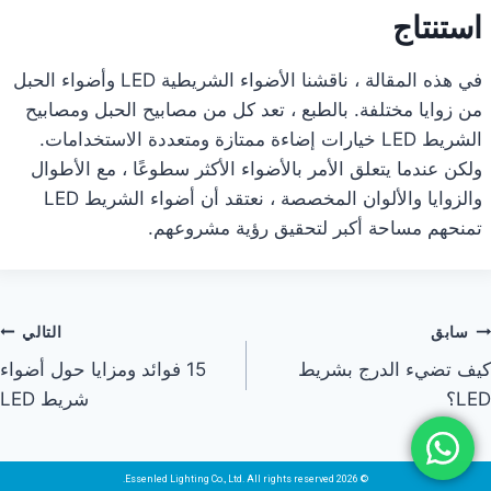
استنتاج
في هذه المقالة ، ناقشنا الأضواء الشريطية LED وأضواء الحبل
من زوايا مختلفة. بالطبع ، تعد كل من مصابيح الحبل ومصابيح
الشريط LED خيارات إضاءة ممتازة ومتعددة الاستخدامات.
ولكن عندما يتعلق الأمر بالأضواء الأكثر سطوعًا ، مع الأطوال
والزوايا والألوان المخصصة ، نعتقد أن أضواء الشريط LED
تمنحهم مساحة أكبر لتحقيق رؤية مشروعهم.
سابق
التالي
كيف تضيء الدرج بشريط
15 فوائد ومزايا حول أضواء
LED؟
شريط LED
© 2026 Essenled Lighting Co., Ltd. All rights reserved.