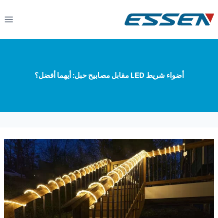
أضواء شريط LED مقابل مصابيح حبل: أيهما أفضل؟