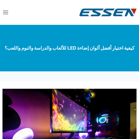
كيفية اختيار أفضل ألوان إضاءة LED للألعاب والدراسة والنوم واللعب؟