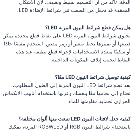
الدقة. تأكد من أن التصميم بسيط ونظيف، لأن الأشكال
المعقدة قد تجعل من الصعب ثني شرائط الإضاءة LED.
هل يمكن قطع شرائط النيون المرنة LED؟
تحتوي شرائط النيون المرنة LED على نقاط قطع محددة يمكن
قطعها أو تمييزها بخط صغير أو رمز مقص. استخدم مقصًا حادًا
أو سكينًا متعدد الاستخدامات لإجراء قطع نظيفة عند هذه
النقاط لتجنب إتلاف المكونات الداخلية.
كيفية توصيل شرائط النيون LED معًا؟
بعد قطع شرائط LED النيون المرنة إلى الطول المطلوب،
تحتاج إلى لحامها معًا بنفسك وعزلها باستخدام أنابيب الانكماش
الحراري لحماية مقاومتها للماء.
كيفية جعل لافتات النيون LED تنبعث منها ألوان مختلفة؟
باستخدام شرائط النيون RGB أو RGBWLED المرنة، يمكنك