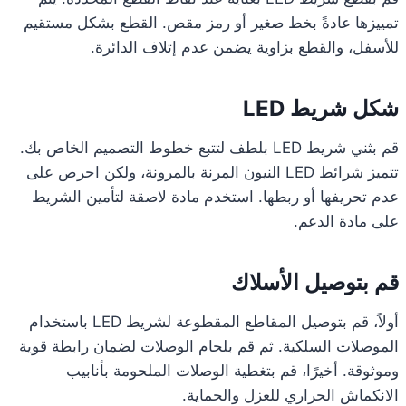
تمييزها عادةً بخط صغير أو رمز مقص. القطع بشكل مستقيم
للأسفل، والقطع بزاوية يضمن عدم إتلاف الدائرة.
شكل شريط LED
قم بثني شريط LED بلطف لتتبع خطوط التصميم الخاص بك.
تتميز شرائط LED النيون المرنة بالمرونة، ولكن احرص على
عدم تحريفها أو ربطها. استخدم مادة لاصقة لتأمين الشريط
على مادة الدعم.
قم بتوصيل الأسلاك
أولاً، قم بتوصيل المقاطع المقطوعة لشريط LED باستخدام
الموصلات السلكية. ثم قم بلحام الوصلات لضمان رابطة قوية
وموثوقة. أخيرًا، قم بتغطية الوصلات الملحومة بأنابيب
الانكماش الحراري للعزل والحماية.