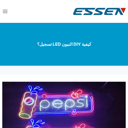
كيفية DIY النيون LED تسجيل؟