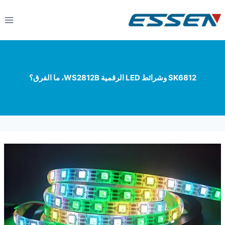
SK6812 وشرائط LED الرقمية WS2812B، ما الفرق؟