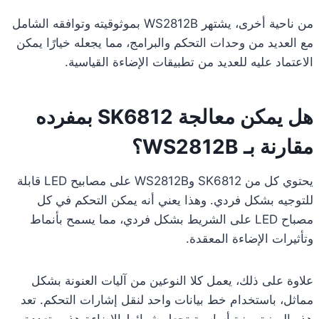
من ناحية أخرى، يشتهر WS2812B بموثوقيته وتوافقه الشامل
مع العديد من وحدات التحكم والبرامج، مما يجعله خيارًا يمكن
الاعتماد عليه للعديد من تطبيقات الإضاءة القياسية.
هل يمكن معالجة SK6812 بمفرده
مقارنة بـ WS2812B؟
يحتوي كل من SK6812 وWS2812B على مصابيح LED قابلة
للتوجيه بشكل فردي. وهذا يعني أنه يمكن التحكم في كل
مصباح LED على الشريط بشكل فردي، مما يسمح بأنماط
وتأثيرات الإضاءة المعقدة.
علاوة على ذلك، يعمل كلا النوعين من آليات العنونة بشكل
مماثل، باستخدام خط بيانات واحد لنقل إشارات التحكم. تعد