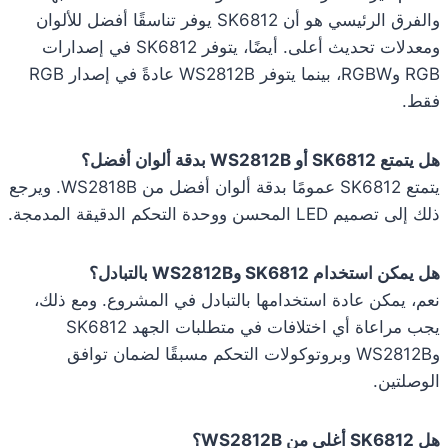
والفرق الرئيسي هو أن SK6812 يوفر تناسقًا أفضل للألوان
ومعدلات تحديث أعلى. أيضًا، يتوفر SK6812 في إصدارات
RGB وRGBW، بينما يتوفر WS2812B عادةً في إصدار RGB
فقط.
هل يتمتع SK6812 أو WS2812B بدقة ألوان أفضل؟
يتمتع SK6812 عمومًا بدقة ألوان أفضل من WS2818B. ويرجع
ذلك إلى تصميم LED المحسن ووحدة التحكم الدقيقة المدمجة.
هل يمكن استخدام SK6812 وWS2812B بالتبادل؟
نعم، يمكن عادة استخدامها بالتبادل في المشروع. ومع ذلك،
يجب مراعاة أي اختلافات في متطلبات الجهد SK6812
وWS2812B وبروتوكولات التحكم مسبقًا لضمان توافق
الوصلتين.
هل SK6812 أغلى من WS2812B؟