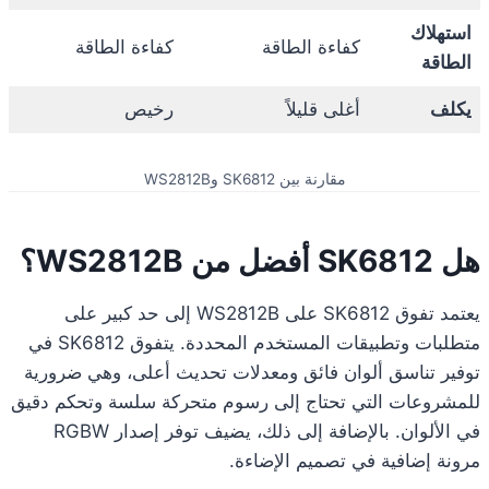
استهلاك
كفاءة الطاقة
كفاءة الطاقة
الطاقة
يكلف
أغلى قليلاً
رخيص
مقارنة بين SK6812 وWS2812B
هل SK6812 أفضل من WS2812B؟
يعتمد تفوق SK6812 على WS2812B إلى حد كبير على
متطلبات وتطبيقات المستخدم المحددة. يتفوق SK6812 في
توفير تناسق ألوان فائق ومعدلات تحديث أعلى، وهي ضرورية
للمشروعات التي تحتاج إلى رسوم متحركة سلسة وتحكم دقيق
في الألوان. بالإضافة إلى ذلك، يضيف توفر إصدار RGBW
مرونة إضافية في تصميم الإضاءة.