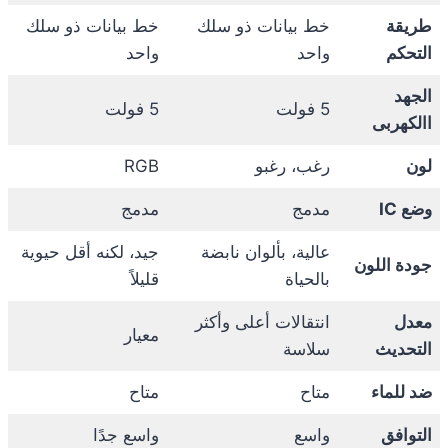
طريقة
خط بيانات ذو سلك
خط بيانات ذو سلك
التحكم
واحد
واحد
الجهد
5 فولت
5 فولت
االكهربى
لون
رغب، رغبو
RGB
وضع IC
مدمج
مدمج
عالية، بألوان نابضة
جيد، لكنه أقل حيوية
جودة اللون
بالحياة
قليلاً
معدل
انتقالات أعلى وأكثر
معيار
التحديث
سلاسة
ضد للماء
متاح
متاح
التوافق
واسع
واسع جدًا