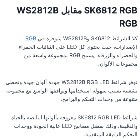
SK6812 RGB مقابل WS2812B
RGB
كلا الشرائط SK6812 وWS2812B متوفرة في
RGB
الإصدارات، حيث يحتوي كل LED على الثنائيات الحمراء
والخضراء والزرقاء. يسمح RGB بمجموعة واسعة من
مجموعات الألوان.
توفر شرائط WS2812B RGB LED جودة ألوان جيدة وتحظى
بشعبية بسبب سهولة استخدامها وتوافقها الواسع مع مجموعة
متنوعة من وحدات التحكم والبرامج.
شرائط SK6812 RGB LED معروفة بألوانها النابضة بالحياة
والدقيقة، وذلك بفضل مصابيح LED عالية الجودة ووحدات
التحكم الدقيقة المتقدمة.