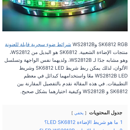
SK6812 RGB وWS2812B
شرائط ضوء سحرية قابلة للعنونة
منتجات الإضاءة الشعبية. SK6812 هو البديل من WS2812،
وهو مشابه جدًا لـ WS2812B، ولديهما نفس الواجهة وتسلسل
الألوان، لذلك يمكن ربط شريط SK6812 LED وشريط
WS2812B LED معًا واستخدامهما كبدائل في معظم
التطبيقات. في هذه المقالة نقدم بالتفصيل المقارنة بين
SK6812 و WS2812B وكيفية اختيارهما بشكل صحيح.
جدول المحتويات
يخفي
1
ما هو شريط الإضاءة LED SK6812؟