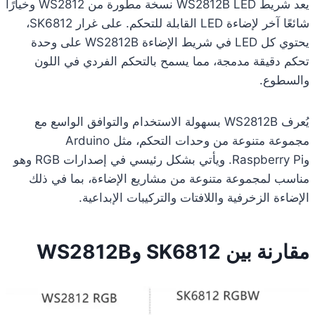
يعد شريط WS2812B LED نسخة مطورة من WS2812 وخيارًا
شائعًا آخر لإضاءة LED القابلة للتحكم. على غرار SK6812،
يحتوي كل LED في شريط الإضاءة WS2812B على وحدة
تحكم دقيقة مدمجة، مما يسمح بالتحكم الفردي في اللون
والسطوع.
يُعرف WS2812B بسهولة الاستخدام والتوافق الواسع مع
مجموعة متنوعة من وحدات التحكم، مثل Arduino
وRaspberry Pi. ويأتي بشكل رئيسي في إصدارات RGB وهو
مناسب لمجموعة متنوعة من مشاريع الإضاءة، بما في ذلك
الإضاءة الزخرفية واللافتات والتركيبات الإبداعية.
مقارنة بين SK6812 وWS2812B