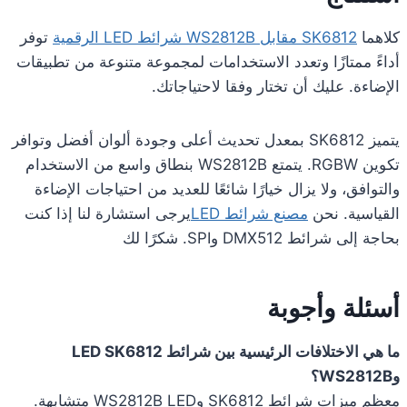
كلاهما
SK6812 مقابل WS2812B شرائط LED الرقمية
توفر
أداءً ممتازًا وتعدد الاستخدامات لمجموعة متنوعة من تطبيقات
الإضاءة. عليك أن تختار وفقا لاحتياجاتك.
يتميز SK6812 بمعدل تحديث أعلى وجودة ألوان أفضل وتوافر
تكوين RGBW. يتمتع WS2812B بنطاق واسع من الاستخدام
والتوافق، ولا يزال خيارًا شائعًا للعديد من احتياجات الإضاءة
القياسية. نحن
مصنع شرائط LED
يرجى استشارة لنا إذا كنت
بحاجة إلى شرائط DMX512 وSPI. شكرًا لك
أسئلة وأجوبة
ما هي الاختلافات الرئيسية بين شرائط LED SK6812
وWS2812B؟
معظم ميزات شرائط SK6812 وWS2812B LED متشابهة.