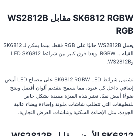
SK6812 RGBW مقابل WS2812B
RGB
يعمل WS2812B حاليًا على RGB فقط، بينما يمكن لـ SK6812
القيام بـ RGBW. وهذا فرق كبير بين شرائط LED SK6812
وWS2812B.
تشتمل شرائط SK6812 RGBW LED على مصباح LED أبيض
إضافي داخل كل عبوة، مما يسمح بتقديم ألوان أفضل وينتج
ضوءًا أبيض نقيًا. تعتبر هذه الميزة مفيدة بشكل خاص
للتطبيقات التي تتطلب شاشات ملونة وإضاءة بيضاء عالية
الجودة، مثل الإضاءة السكنية وشاشات العرض التجارية.
SK6812 الأبيض مقابل WS2812B