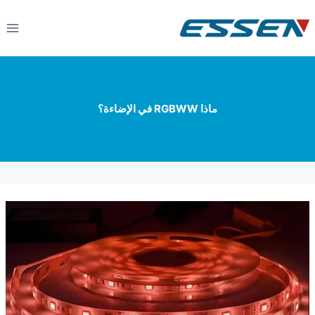
ماذا RGBWW في الإضاءة؟