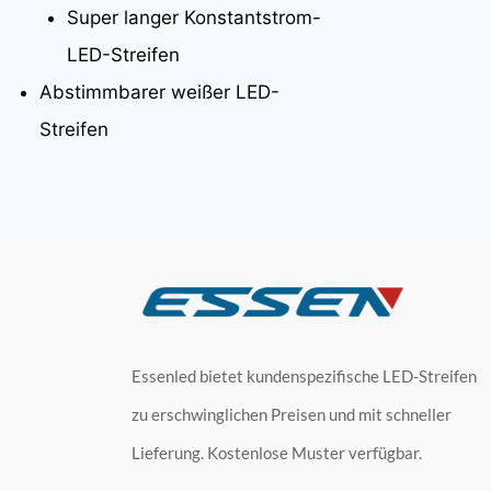
Super langer Konstantstrom-
LED-Streifen
Abstimmbarer weißer LED-
Streifen
Essenled bietet kundenspezifische LED-Streifen
zu erschwinglichen Preisen und mit schneller
Lieferung. Kostenlose Muster verfügbar.