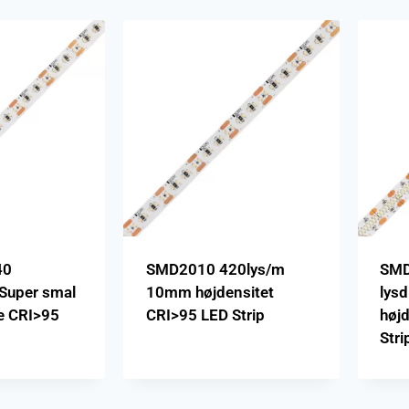
40
SMD2010 420lys/m
SMD
 Super smal
10mm højdensitet
lys
e CRI>95
CRI>95 LED Strip
høj
Stri