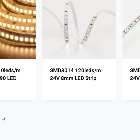
0leds/m
SMD3014 120leds/m
SMD
90 LED
24V 8mm LED Strip
24V
→