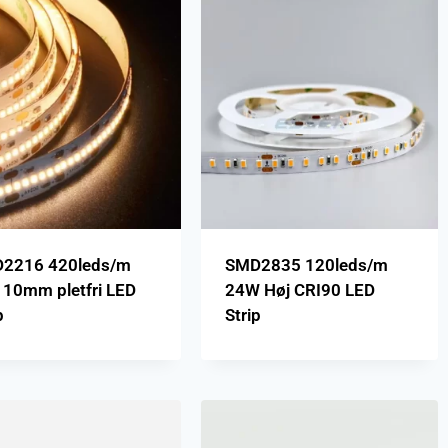
2216 420leds/m
SMD2835 120leds/m
 10mm pletfri LED
24W Høj CRI90 LED
p
Strip