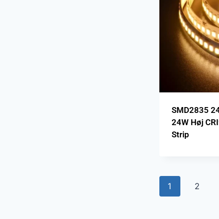
SMD2835 24
24W Høj CRI
Strip
1
2