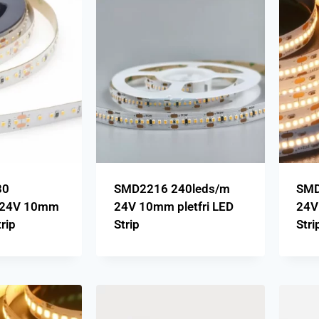
80
SMD2216 240leds/m
SMD
m 24V 10mm
24V 10mm pletfri LED
24V
trip
Strip
Stri