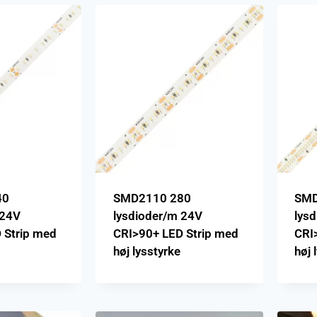
40
SMD2110 280
SMD
 24V
lysdioder/m 24V
lys
 Strip med
CRI>90+ LED Strip med
CRI
høj lysstyrke
høj 