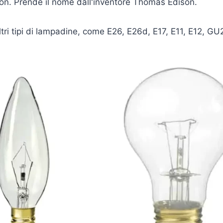
on. Prende il nome dall'inventore Thomas Edison.
altri tipi di lampadine, come E26, E26d, E17, E11, E12, G