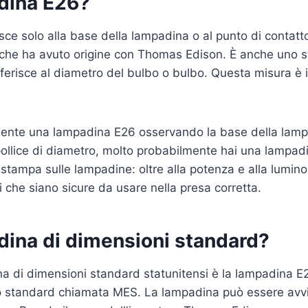
dina E26?
isce solo alla base della lampadina o al punto di contatt
 che ha avuto origine con Thomas Edison. È anche uno
 riferisce al diametro del bulbo o bulbo. Questa misura è i
amente una lampadina E26 osservando la base della lam
 1 pollice di diametro, molto probabilmente hai una lampa
 stampa sulle lampadine: oltre alla potenza e alla luminosi
 che siano sicure da usare nella presa corretta.
dina di dimensioni standard?
 di dimensioni standard statunitensi è la lampadina E
o standard chiamata MES. La lampadina può essere avvit