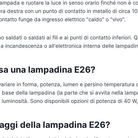
lampada e ruotare la luce in senso orario finché non è 
tura destra con un punto di contatto in metallo di circa 
contatto funge da ingresso elettrico "caldo" o "vivo".
no saldati o saldati ai fili e ai punti di contatto inferiori. 
 a incandescenza o all'elettronica interna delle lampad
sa una lampadina E26?
riare in forma, potenza, lumen e persino temperatura d
 di base della lampadina (la parte che si avvita nella lam
luminosità. Sono disponibili opzioni di potenza di 40 W
taggi della lampadina E26?