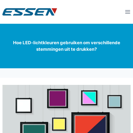
Hoe LED-lichtkleuren gebruiken om verschillende
stemmingen uit te drukken?