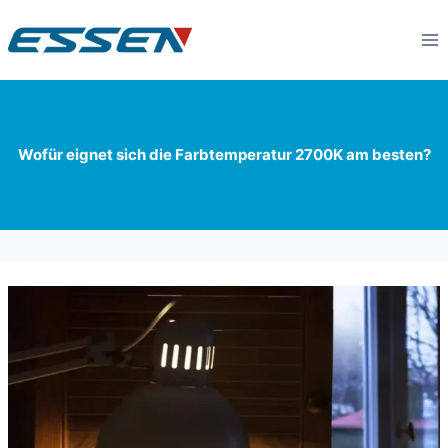
Wofür eignet sich die Farbtemperatur 2700K am besten?