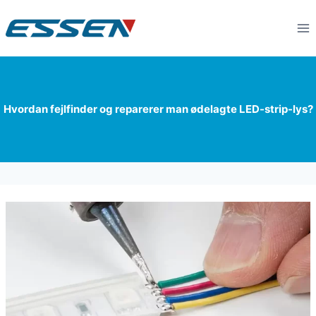
Hvordan fejlfinder og reparerer man ødelagte LED-strip-lys?