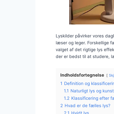
Lyskilder påvirker vores dagl
læser og leger. Forskellige f
valget af det rigtige lys eff
der er bedst til at studere, 
Indholdsfortegnelse
Skj
1
Definition og klassificeri
1.1
Naturligt lys og kunst
1.2
Klassificering efter 
2
Hvad er de fælles lys?
2.1
Hvidt lys