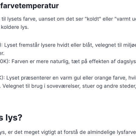
r farvetemperatur
il lysets farve, uanset om det ser "koldt" eller "varmt ud
 koldere lys.
 Lyset fremstår lysere hvidt eller blåt, velegnet til milj
r.
K): Farven er mere naturlig, tæt på effekten af dagslys
: Lyset præsenterer en varm gul eller orange farve, hvi
elegnet til brug i soveværelser, stuer og andre steder,
s lys?
ys, er det meget vigtigt at forstå de almindelige lysfarve