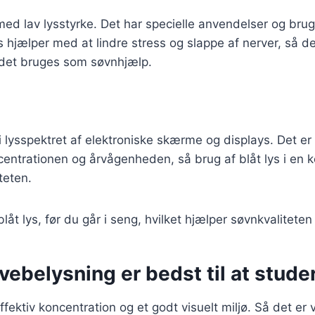
med lav lysstyrke. Det har specielle anvendelser og bruge
s hjælper med at lindre stress og slappe af nerver, så d
 det bruges som søvnhjælp.
s i lysspektret af elektroniske skærme og displays. Det 
entrationen og årvågenheden, så brug af blåt lys i en k
teten.
låt lys, før du går i seng, hvilket hjælper søvnkvaliteten 
rvebelysning er bedst til at stud
ektiv koncentration og et godt visuelt miljø. Så det er v