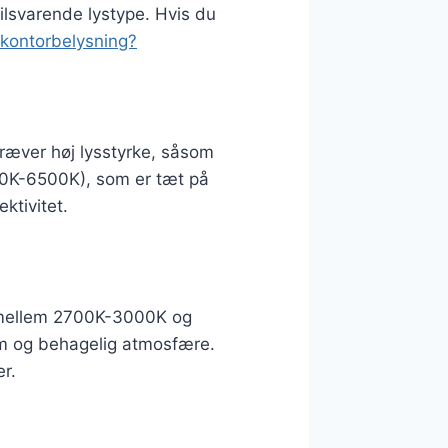
tilsvarende lystype. Hvis du
 kontorbelysning?
 kræver høj lysstyrke, såsom
000K-6500K), som er tæt på
ktivitet.
r mellem 2700K-3000K og
arm og behagelig atmosfære.
er.