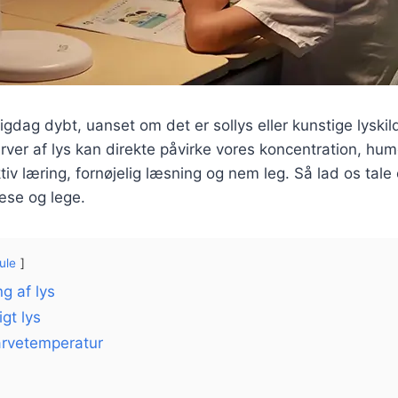
igdag dybt, uanset om det er sollys eller kunstige lyskil
arver af lys kan direkte påvirke vores koncentration, hum
ektiv læring, fornøjelig læsning og nem leg. Så lad os tal
læse og lege.
ule
ng af lys
igt lys
farvetemperatur