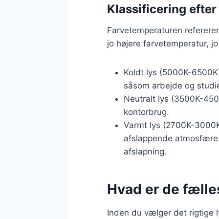
Klassificering efte
Farvetemperaturen refererer t
jo højere farvetemperatur, jo
Koldt lys (5000K-6500K):
såsom arbejde og studie
Neutralt lys (3500K-4500
kontorbrug.
Varmt lys (2700K-3000K)
afslappende atmosfære. V
afslapning.
Hvad er de fælle
Inden du vælger det rigtige l