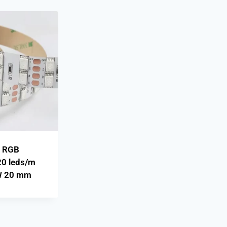
D RGB
0 leds/m
W 20 mm