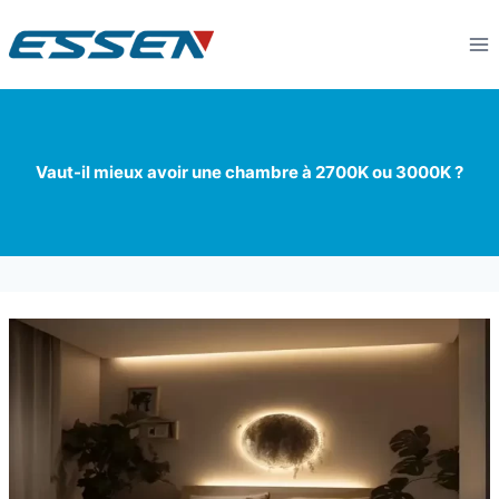
Vaut-il mieux avoir une chambre à 2700K ou 3000K ?