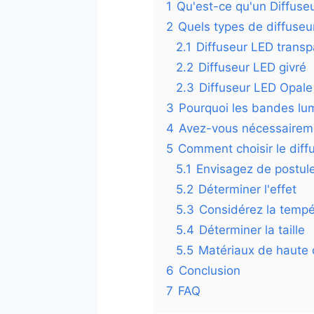
1
Qu'est-ce qu'un Diffuse
2
Quels types de diffuseu
2.1
Diffuseur LED transp
2.2
Diffuseur LED givré
2.3
Diffuseur LED Opale
3
Pourquoi les bandes lum
4
Avez-vous nécessaireme
5
Comment choisir le diff
5.1
Envisagez de postul
5.2
Déterminer l'effet
5.3
Considérez la tempé
5.4
Déterminer la taille
5.5
Matériaux de haute 
6
Conclusion
7
FAQ