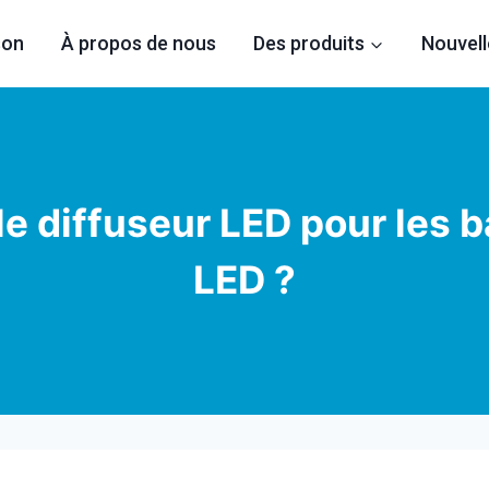
son
À propos de nous
Des produits
Nouvell
e diffuseur LED pour les
LED ?